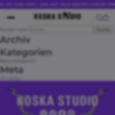
 12:00 UHR | -20% AUF ALLE BESTELLUNGEN ÜBER 1
Suchen nach:
Archiv
Kategorien
Keine Kategorien
Meta
Anmelden